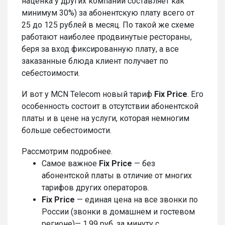
наценка у других компаний составляет как
минимум 30%) за абонентскую плату всего от
25 до 125 рублей в месяц. По такой же схеме
работают наиболее продвинутые рестораны,
беря за вход фиксированную плату, а все
заказанные блюда клиент получает по
себестоимости.
И вот у MCN Telecom новый тариф
Fix Price
. Его
особенность состоит в отсутствии абонентской
платы и в цене на услуги, которая немногим
больше себестоимости.
Рассмотрим подробнее.
Самое важное
Fix Price
— без
абонентской платы в отличие от многих
тарифов других операторов.
Fix Price
— единая цена на все звонки по
России (звонки в домашнем и гостевом
регионе)— 1,99 руб. за минуту с