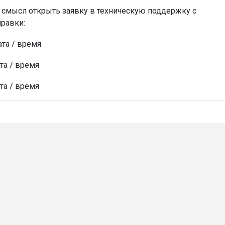
ть смысл открыть заявку в техническую поддержку с
равки:
а / время
а / время
а / время