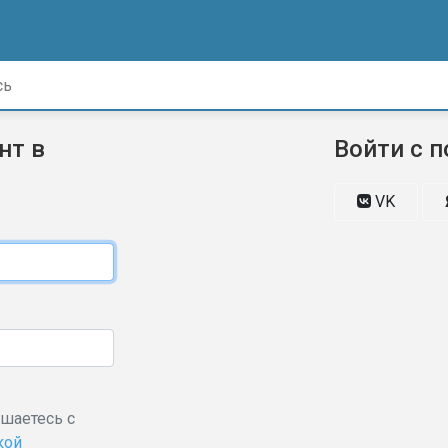
нт в
Войти с 
VK
ашаетесь с
кой